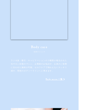
​Body
care
​全身スリミング
ラジオ波・吸引・キャビテーションの３種類が複合された
当サロン自慢のマシン。お客様のお悩みや、お体のご状態
に合わせた施術が可能。セルフケアで味わえないスッキリ
感や、理想のボディーラインへと導きます。​
Body menu 一覧