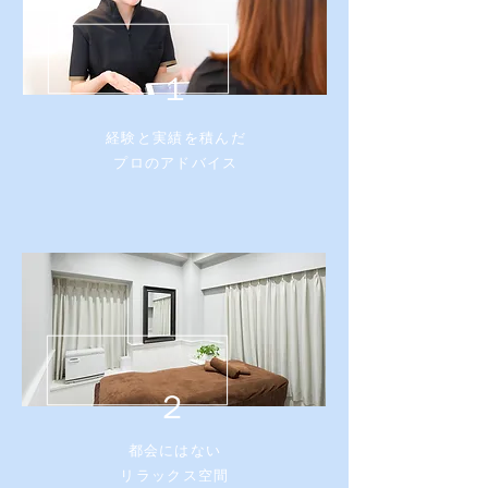
​１
​経験と実績を積んだ
プロのアドバイス
​２
都会にはない
​リラックス空間