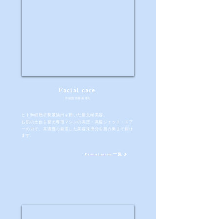
Facial care
​幹細胞培養液導入
​ヒト幹細胞培養液抽出を用いた最先端美容。
お肌の土台を整え専用マシンの高圧・高速ジェット・エア
ーの
力で、高濃度の厳選した美容液成分を肌の奥まで届け
ます。
Faicial menu 一覧